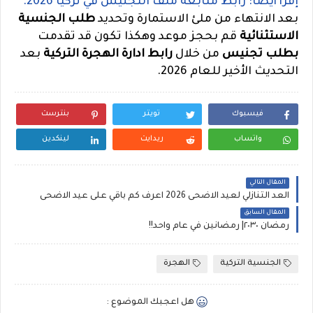
إقرأ أيضاً: رابط متابعة ملف التجنيس في تركيا 2026.
بعد الانتهاء من ملئ الاستمارة وتحديد
طلب الجنسية
الاستثنائية
قم بحجز موعد وهكذا تكون قد تقدمت
بطلب تجنيس
من خلال
رابط ادارة الهجرة التركية
بعد
التحديث الأخير للعام 2026.
فيسبوك
تويتر
بنترست
واتساب
ريدايت
لينكدين
المقال التالي
العد التنازلي لعيد الاضحى 2026 اعرف كم باقي على عيد الاضحى
المقال السابق
رمضان ٢٠٣٠| رمضانين في عام واحد!!
الجنسية التركية
الهجرة
هل اعجبك الموضوع :